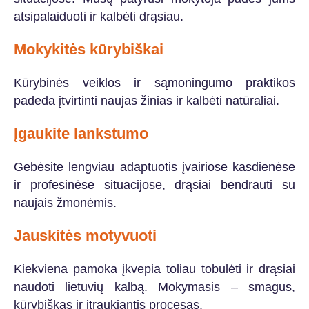
atsipalaiduoti ir kalbėti drąsiau.
Mokykitės kūrybiškai
Kūrybinės veiklos ir sąmoningumo praktikos
padeda įtvirtinti naujas žinias ir kalbėti natūraliai.
Įgaukite lankstumo
Gebėsite lengviau adaptuotis įvairiose kasdienėse
ir profesinėse situacijose, drąsiai bendrauti su
naujais žmonėmis.
Jauskitės motyvuoti
Kiekviena pamoka įkvepia toliau tobulėti ir drąsiai
naudoti lietuvių kalbą. Mokymasis – smagus,
kūrybiškas ir įtraukiantis procesas.