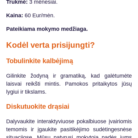
Trukmė:
3 mėnesiai.
Kaina:
60 Eur/mėn.
Pateikiama mokymo medžiaga.
Kodėl verta prisijungti?
Tobulinkite kalbėjimą
Gilinkite žodyną ir gramatiką, kad galėtumėte
laisvai reikšti mintis. Pamokos pritaikytos jūsų
lygiui ir tikslams.
Diskutuokite drąsiai
Dalyvaukite interaktyviuose pokalbiuose įvairiomis
temomis ir įgaukite pasitikėjimo sudėtingesnėse
situacijose. Mūsų patyrusi mokytoja padės jums