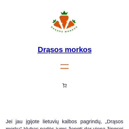
Eiti
prie
turinio
Drąsos morkos
Jei jau įgijote lietuvių kalbos pagrindų, „Drąsos