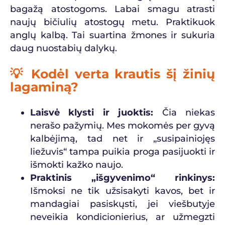
bagažą atostogoms. Labai smagu atrasti
naujų bičiulių atostogų metu. Praktikuok
anglų kalbą. Tai suartina žmones ir sukuria
daug nuostabių dalykų.
💡 Kodėl verta krautis šį žinių
lagaminą?
Laisvė klysti ir juoktis:
Čia niekas
nerašo pažymių. Mes mokomės per gyvą
kalbėjimą, tad net ir „susipainiojęs
liežuvis“ tampa puikia proga pasijuokti ir
išmokti kažko naujo.
Praktinis „išgyvenimo“ rinkinys:
Išmoksi ne tik užsisakyti kavos, bet ir
mandagiai pasiskųsti, jei viešbutyje
neveikia kondicionierius, ar užmegzti