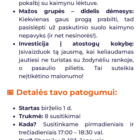
pokalbį su kaimynu lėktuve.
Mažos grupės – didelis dėmesys:
Kiekvienas gaus progą prabilti, tad
pasislėpti už paskutinio suolo kaimyno
nepavyks (ir net nesinorės!).
Investicija į atostogų kokybę:
Įsivaizduok tą jausmą, kai keliaudamas
jautiesi ne turistas su žodynėliu rankoje,
o pasaulio pilietis. Tai suteikia
neįtikėtino malonumo!
📅 Detalės tavo patogumui:
Startas
birželio 1 d.
Trukmė:
8 susitikimai
Kada?
Susitinkame pirmadieniais ir
trečiadieniais 17:00 – 18:30 val.