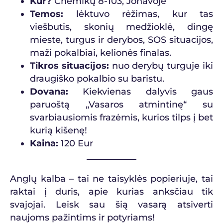
Kur?
Chemikų 8-103, Jonavoje
Temos:
lėktuvo rėžimas, kur tas
viešbutis, skonių medžioklė, dingę
mieste, turgus ir derybos, SOS situacijos,
maži pokalbiai, kelionės finalas.
Tikros situacijos:
nuo derybų turguje iki
draugiško pokalbio su baristu.
Dovana:
Kiekvienas dalyvis gaus
paruoštą „Vasaros atmintinę“ su
svarbiausiomis frazėmis, kurios tilps į bet
kurią kišenę!
Kaina:
120 Eur
Anglų kalba – tai ne taisyklės popieriuje, tai
raktai į duris, apie kurias anksčiau tik
svajojai. Leisk sau šią vasarą atsiverti
naujoms pažintims ir potyriams!