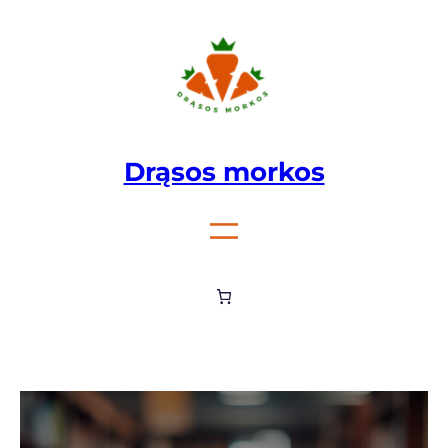
Eiti
prie
turinio
Drąsos morkos