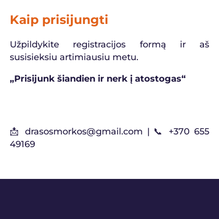
Kaip prisijungti
Užpildykite registracijos formą ir aš
susisieksiu artimiausiu metu.
„Prisijunk šiandien ir nerk į atostogas“
Registruotis
📩
drasosmorkos@gmail.com
| 📞 +370 655
49169