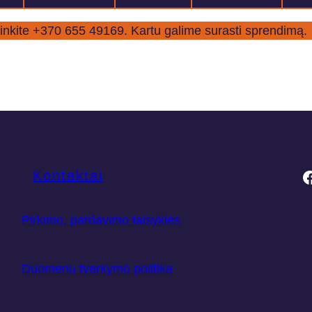
inkite +370 655 49169. Kartu galime surasti sprendimą.
lbos kursai moksleiviams, anglų kalbos kursai suaugusie
F
Kontaktai
Pirkimo, pardavimo taisyklės
Duomenų tvarkymo politika