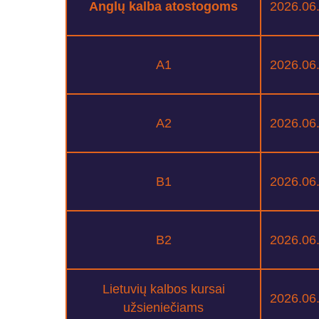
Anglų kalba atostogoms
2026.06
A1
2026.06
A2
2026.06
B1
2026.06
B2
2026.06
Lietuvių kalbos kursai
2026.06
užsieniečiams