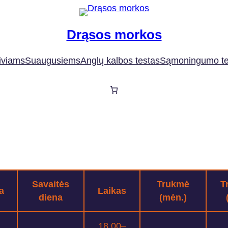
Drąsos morkos
iviams
Suaugusiems
Anglų kalbos testas
Sąmoningumo te
Savaitės
Trukmė
T
a
Laikas
diena
(mėn.)
18.00–