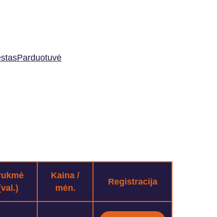
stas
Parduotuvė
rukmė
Kaina /
Registracija
(val.)
mėn.