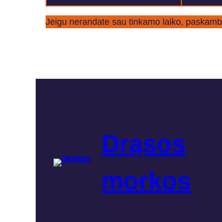
Jeigu nerandate sau tinkamo laiko, paskamb
anglų kalbos kursai moksleiviams, anglų ka
Drąsos
morkos